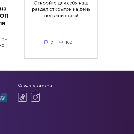
Откройте для себя наш
 на
раздел открыток на день
ТОП
пограничника!
ля
а он
0
102
ко
Следите за нами