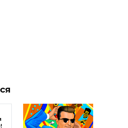
ся
м
!