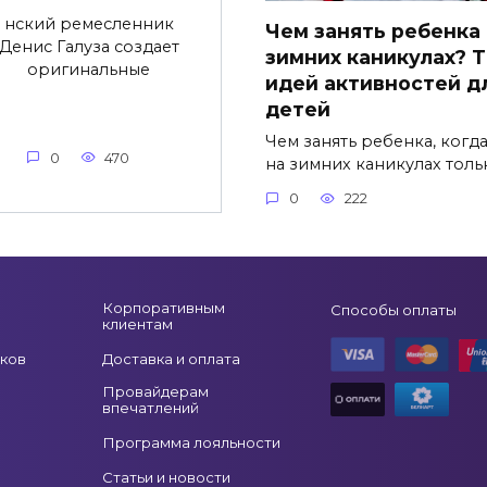
нский ремесленник
Чем занять ребенка
Денис Галуза создает
зимних каникулах? 
оригинальные
идей активностей д
детей
Чем занять ребенка, когд
0
470
на зимних каникулах толь
0
222
Корпоративным
Способы оплаты
клиентам
ков
Доставка и оплата
Провайдерам
впечатлений
Программа лояльности
Статьи и новости