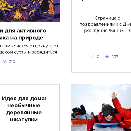
Страница с
поздравлениями с Дн
и для активного
рождения Жанны на
ыха на природе
и вам хочется отдохнуть от
дской суеты и зарядиться
0
237
210
Идея для дома:
необычные
деревянные
шкатулки