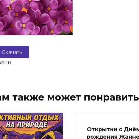
Скачать
рени
ам также может понравить
Открытки с Днё
рождения Жанне