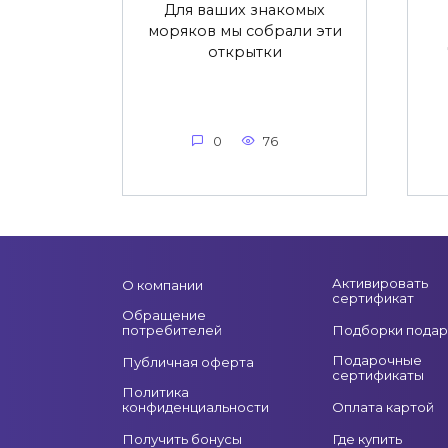
Для ваших знакомых
моряков мы собрали эти
открытки
0
76
Активировать
О компании
сертификат
Обращение
потребителей
Подборки подар
Подарочные
Публичная оферта
сертификаты
Политика
конфиденциальности
Оплата картой
Получить бонусы
Где купить