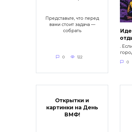
Представьте, что перед
вами стоит задача —
Иде
собрать
отд
. Есл
горо
0
122
0
Открытки и
картинки на День
ВМФ!