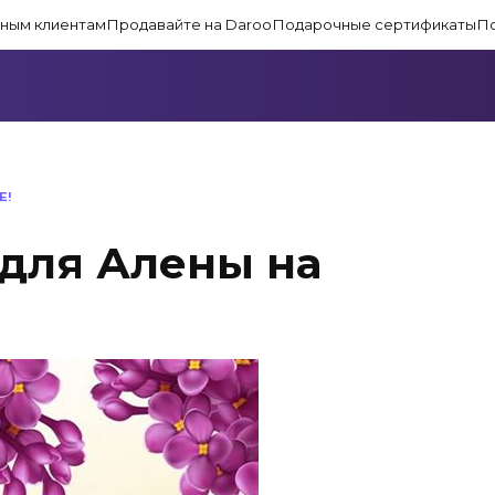
ным клиентам
Продавайте на Daroo
Подарочные сертификаты
П
Е!
для Алены на