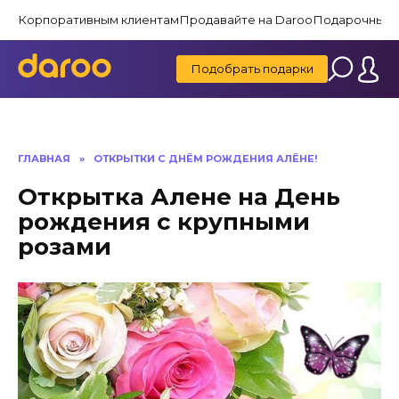
Перейти
Корпоративным клиентам
Продавайте на Daroo
Подарочные 
к
содержанию
Подобрать подарки
ГЛАВНАЯ
»
ОТКРЫТКИ С ДНЁМ РОЖДЕНИЯ АЛЁНЕ!
Открытка Алене на День
рождения с крупными
розами