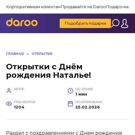
Перейти
Корпоративным клиентам
Продавайте на Daroo
Подарочные 
к
содержанию
Подобрать подарки
ГЛАВНАЯ
»
ОТКРЫТКИ
Открытки с Днём
рождения Наталье!
АВТОР
НА ЧТЕНИЕ
1 мин
ПРОСМОТРОВ
ОПУБЛИКОВАНО
1204
25.02.2026
Раздел с поздравлениями с Днем рождения