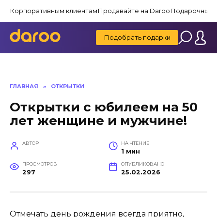
Перейти
Корпоративным клиентам
Продавайте на Daroo
Подарочные 
к
содержанию
Подобрать подарки
ГЛАВНАЯ
»
ОТКРЫТКИ
Открытки с юбилеем на 50
лет женщине и мужчине!
АВТОР
НА ЧТЕНИЕ
1 мин
ПРОСМОТРОВ
ОПУБЛИКОВАНО
297
25.02.2026
Отмечать день рождения всегда приятно,