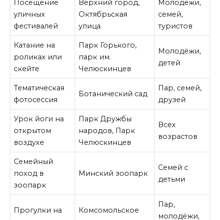
Посещение
Верхний город,
Молодёжи,
уличных
Октябрьская
семей,
фестивалей
улица
туристов
Катание на
Парк Горького,
Молодёжи,
роликах или
парк им.
детей
скейте
Челюскинцев
Тематическая
Пар, семей,
Ботанический сад
фотосессия
друзей
Урок йоги на
Парк Дружбы
Всех
открытом
народов, Парк
возрастов
воздухе
Челюскинцев
Семейный
Семей с
поход в
Минский зоопарк
детьми
зоопарк
Пар,
Прогулки на
Комсомольское
молодёжи,