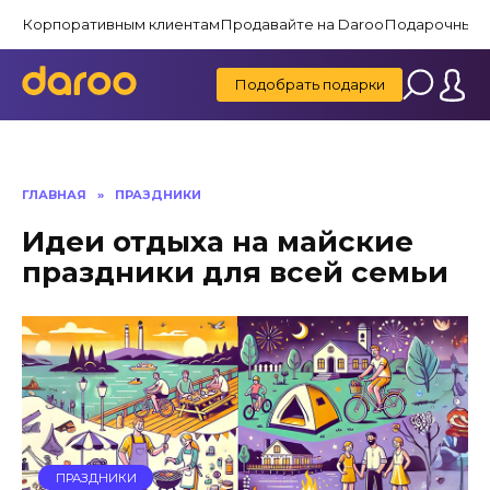
Перейти
Корпоративным клиентам
Продавайте на Daroo
Подарочные 
к
содержанию
Подобрать подарки
ГЛАВНАЯ
»
ПРАЗДНИКИ
Идеи отдыха на майские
праздники для всей семьи
ПРАЗДНИКИ