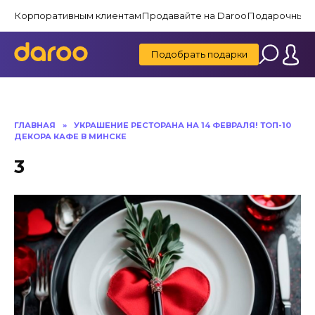
Перейти
Корпоративным клиентам
Продавайте на Daroo
Подарочные 
к
содержанию
Подобрать подарки
ГЛАВНАЯ
»
УКРАШЕНИЕ РЕСТОРАНА НА 14 ФЕВРАЛЯ! ТОП-10
ДЕКОРА КАФЕ В МИНСКЕ
3