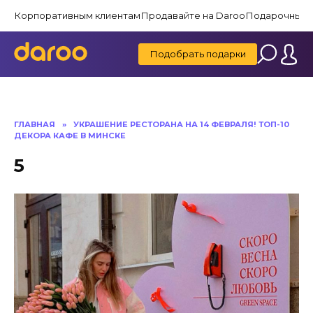
Перейти
Корпоративным клиентам
Продавайте на Daroo
Подарочные 
к
содержанию
Подобрать подарки
ГЛАВНАЯ
»
УКРАШЕНИЕ РЕСТОРАНА НА 14 ФЕВРАЛЯ! ТОП-10
ДЕКОРА КАФЕ В МИНСКЕ
5