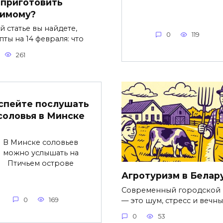
 приготовить
имому?
й статье вы найдете,
0
119
ты на 14 февраля: что
261
спейте послушать
соловья в Минске
В Минске соловьев
можно услышать на
Птичьем острове
Агротуризм в Белар
Современный городской
— это шум, стресс и вечн
0
169
0
53