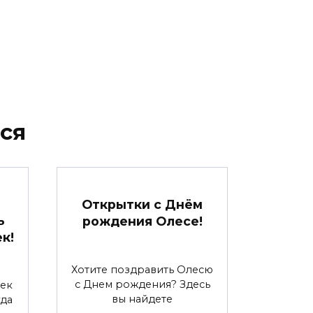
ся
Открытки с Днём
ь
рождения Олесе!
к!
Хотите поздравить Олесю
с Днем рождения? Здесь
ек
вы найдете
гда