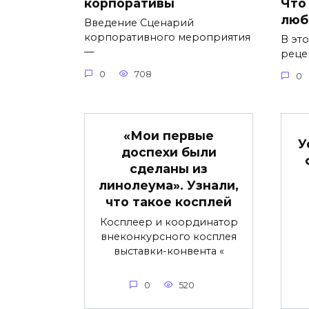
корпоративы
Что
люб
Введение Сценарий
корпоративного мероприятия
В это
—
рецеп
0
708
0
«Мои первые
У
доспехи были
сделаны из
линолеума». Узнали,
что такое косплей
Косплеер и координатор
внеконкурсного косплея
выставки-конвента «
0
520