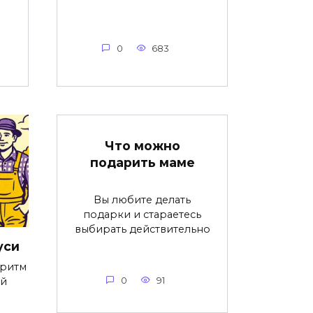
0
683
Что можно
подарить маме
Вы любите делать
подарки и стараетесь
выбирать действительно
уси
 ритм
ый
0
91