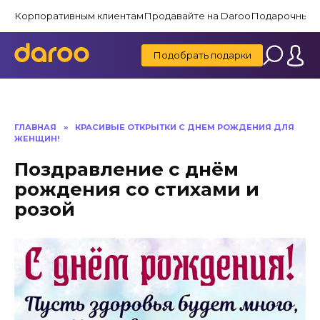
Перейти
Корпоративным клиентам
Продавайте на Daroo
Подарочные 
к
содержанию
Подобрать подарки
ГЛАВНАЯ
»
КРАСИВЫЕ ОТКРЫТКИ C ДНЕМ РОЖДЕНИЯ ДЛЯ
ЖЕНЩИН!
Поздравление с днём
рождения со стихами и
розой