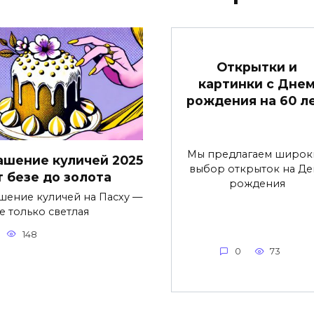
Открытки и
картинки с Дне
рождения на 60 ле
Мы предлагаем широк
ашение куличей 2025
выбор открыток на Де
т безе до золота
рождения
шение куличей на Пасху —
е только светлая
148
0
73