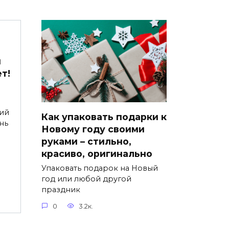
м
т!
ий
Как упаковать подарки к
нь
Новому году своими
руками – стильно,
красиво, оригинально
Упаковать подарок на Новый
год или любой другой
праздник
0
3.2к.