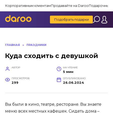
Перейти
Корпоративным клиентам
Продавайте на Daroo
Подарочные 
к
содержанию
Подобрать подарки
ГЛАВНАЯ
»
ПРАЗДНИКИ
Куда сходить с девушкой
АВТОР
НА ЧТЕНИЕ
5 мин
ПРОСМОТРОВ
ОПУБЛИКОВАНО
299
26.06.2024
Вы были в кино, театре, ресторане. Вы знаете
меню всех местных кафешек. Сидеть дома –