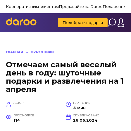
Перейти
Корпоративным клиентам
Продавайте на Daroo
Подарочные 
к
содержанию
Подобрать подарки
ГЛАВНАЯ
»
ПРАЗДНИКИ
Отмечаем самый веселый
день в году: шуточные
подарки и развлечения на 1
апреля
АВТОР
НА ЧТЕНИЕ
4 мин
ПРОСМОТРОВ
ОПУБЛИКОВАНО
114
26.06.2024